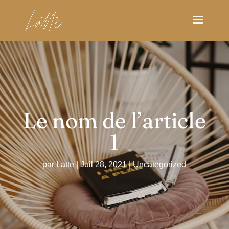
Le nom de l’article
1
par
Latte
|
Juil 28, 2021
|
Uncategorized